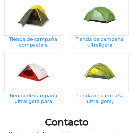
Tienda de campaña
Tienda de campaña
compacta e
ultraligera
impermeable para
impermeable para
senderismo
mochileros de 3
estaciones
Tienda de campaña
Tienda de campaña
ultraligera para
ultraligera,
exteriores: tienda
impermeable y
familiar portátil e
resistente al viento
impermeable
para senderismo y
Contacto
montañismo.