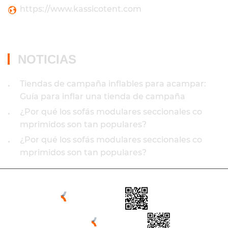
https://www.kassicotent.com
NOTICIAS
Tiendas de campaña inflables para acampar:
•
Guía para inflar una tienda de campaña
¿Por qué los sofás modulares seccionales co
•
mprimidos son tan populares?
¿Por qué los sofás modulares seccionales co
•
mprimidos son tan populares?