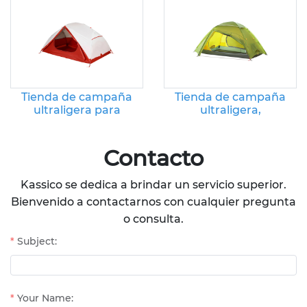
senderismo
mochileros de 3
estaciones
Tienda de campaña
Tienda de campaña
ultraligera para
ultraligera,
exteriores: tienda
impermeable y
familiar portátil e
resistente al viento
impermeable
para senderismo y
Contacto
montañismo.
Kassico se dedica a brindar un servicio superior.
Bienvenido a contactarnos con cualquier pregunta
o consulta.
Subject:
Your Name: