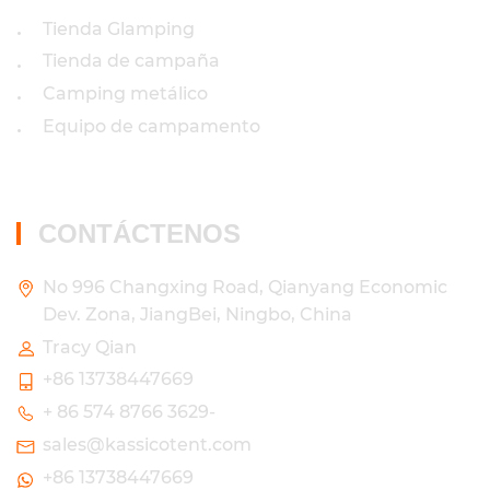
Tienda Glamping
•
Tienda de campaña
•
Camping metálico
•
Equipo de campamento
•
CONTÁCTENOS
No 996 Changxing Road, Qianyang Economic
Dev. Zona, JiangBei, Ningbo, China
Tracy Qian
+86 13738447669
+ 86 574 8766 3629-
sales@kassicotent.com
+86 13738447669