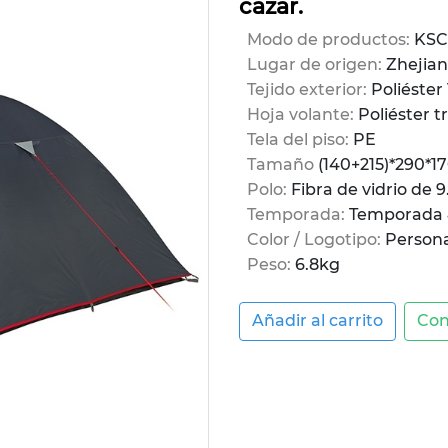
cazar.
Modo de productos:
KSC
Lugar de origen:
Zhejian
Tejido exterior:
Poliéste
Hoja volante:
Poliéster t
Tela del piso:
PE
Tamaño
(140+215)*290*1
Polo:
Fibra de vidrio de 
Temporada:
Temporada
Color / Logotipo:
Persona
Peso:
6.8kg
Añadir al carrito
Con