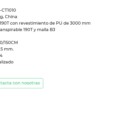
-CT1010
g, China
r 190T con revestimiento de PU de 3000 mm
ranspirable 190T y malla B3
70/150CM
9.5 mm.
 4
lizado
tacta con nosotras