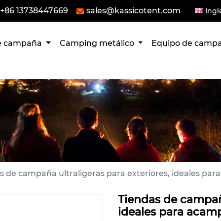
+86 13738447669
sales@kassicotent.com
Ingl
de campaña
Camping metálico
Equipo de cam
s de campaña ultraligeras para exteriores, ideales par
Tiendas de campaña
ideales para acamp