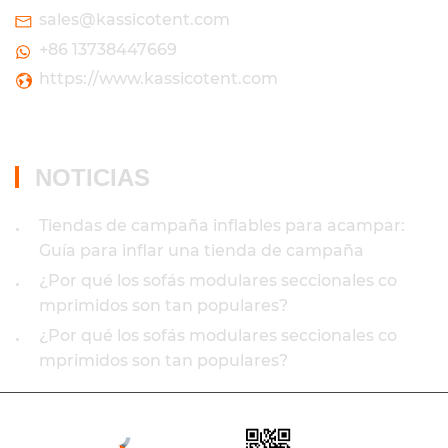
sales@kassicotent.com
+86 13738447669
https://www.kassicotent.com
NOTICIAS
Tiendas de campaña inflables para acampar:
•
Guía para inflar una tienda de campaña
¿Por qué los sofás modulares seccionales co
•
mprimidos son tan populares?
¿Por qué los sofás modulares seccionales co
•
mprimidos son tan populares?