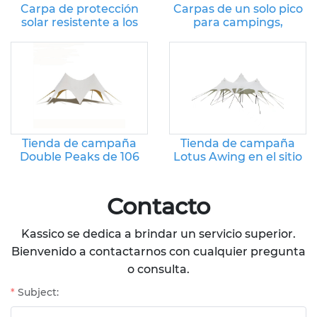
Carpa de protección
Carpas de un solo pico
solar resistente a los
para campings,
rayos UV de instalación
festivales y bodas
instantánea
Tienda de campaña
Tienda de campaña
Double Peaks de 106
Lotus Awing en el sitio
m²: toldo parasol para
de glamping 4 Peaks:
acampar
lona parasol para
acampar
Contacto
Kassico se dedica a brindar un servicio superior.
Bienvenido a contactarnos con cualquier pregunta
o consulta.
Subject: