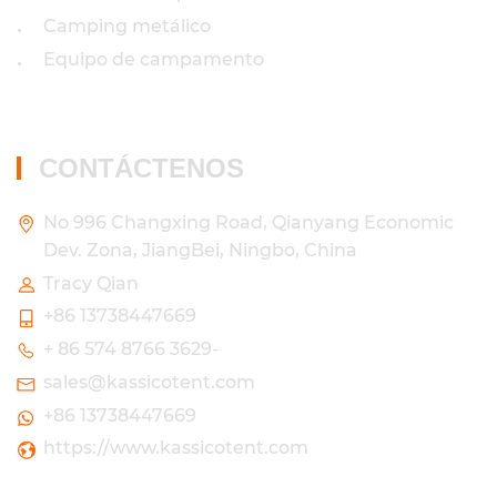
Camping metálico
•
Equipo de campamento
•
CONTÁCTENOS
No 996 Changxing Road, Qianyang Economic
Dev. Zona, JiangBei, Ningbo, China
Tracy Qian
+86 13738447669
+ 86 574 8766 3629-
sales@kassicotent.com
+86 13738447669
https://www.kassicotent.com