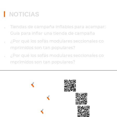
NOTICIAS
Tiendas de campaña inflables para acampar:
•
Guía para inflar una tienda de campaña
¿Por qué los sofás modulares seccionales co
•
mprimidos son tan populares?
¿Por qué los sofás modulares seccionales co
•
mprimidos son tan populares?