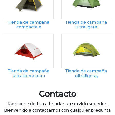
Tienda de campaña
Tienda de campaña
compacta e
ultraligera
impermeable para
impermeable para
senderismo
mochileros de 3
estaciones
Tienda de campaña
Tienda de campaña
ultraligera para
ultraligera,
exteriores: tienda
impermeable y
familiar portátil e
resistente al viento
impermeable
para senderismo y
Contacto
montañismo.
Kassico se dedica a brindar un servicio superior.
Bienvenido a contactarnos con cualquier pregunta