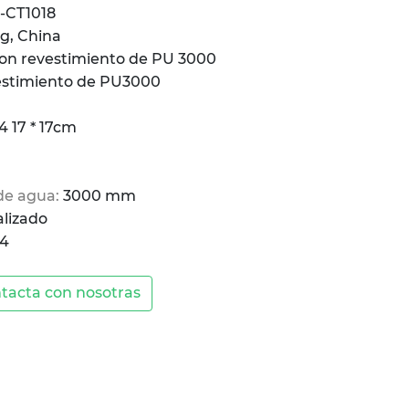
-CT1018
g, China
 con revestimiento de PU 3000
estimiento de PU3000
4 17 * 17cm
 de agua:
3000 mm
lizado
 4
tacta con nosotras