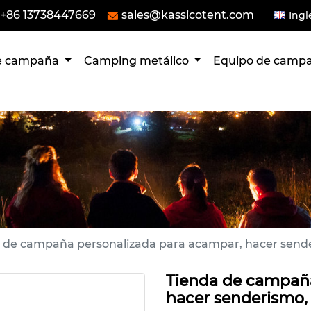
+86 13738447669
sales@kassicotent.com
Ingl
de campaña
Camping metálico
Equipo de cam
 de campaña personalizada para acampar, hacer sender
Tienda de campaña
hacer senderismo, e