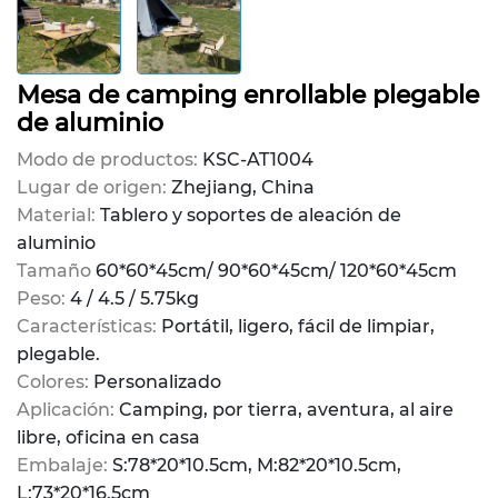
Mesa de camping enrollable plegable
de aluminio
Modo de productos:
KSC-AT1004
Lugar de origen:
Zhejiang, China
Material:
Tablero y soportes de aleación de
aluminio
Tamaño
60*60*45cm/ 90*60*45cm/ 120*60*45cm
Peso:
4 / 4.5 / 5.75kg
Características:
Portátil, ligero, fácil de limpiar,
plegable.
Colores:
Personalizado
Aplicación:
Camping, por tierra, aventura, al aire
libre, oficina en casa
Embalaje:
S:78*20*10.5cm, M:82*20*10.5cm,
L:73*20*16.5cm