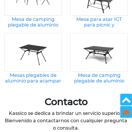
Mesa de camping
Mesa para asar IGT
plegable de aluminio
para picnic y
para viajes, barbacoa,
acampada al aire libre
picnic, jardín, patio
Mesas plegables de
Mesa de camping
aluminio para acampar
plegable de aluminio
al aire libre
7075
Contacto
Send 
Kassico se dedica a brindar un servicio superior.
Bienvenido a contactarnos con cualquier pregunta
o consulta.