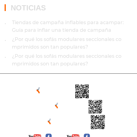
NOTICIAS
Tiendas de campaña inflables para acampar:
•
Guía para inflar una tienda de campaña
¿Por qué los sofás modulares seccionales co
•
mprimidos son tan populares?
¿Por qué los sofás modulares seccionales co
•
mprimidos son tan populares?