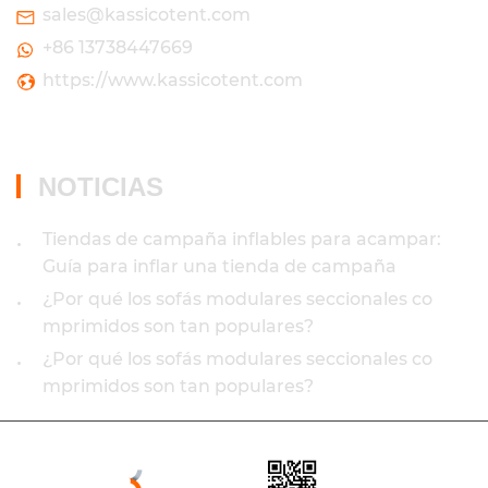
sales@kassicotent.com
+86 13738447669
https://www.kassicotent.com
NOTICIAS
Tiendas de campaña inflables para acampar:
•
Guía para inflar una tienda de campaña
¿Por qué los sofás modulares seccionales co
•
mprimidos son tan populares?
¿Por qué los sofás modulares seccionales co
•
mprimidos son tan populares?