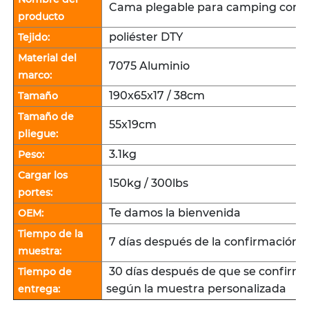
Cama plegable para camping con es
producto
poliéster DTY
Tejido:
Material del
7075 Aluminio
marco:
190x65x17 / 38cm
Tamaño
Tamaño de
55x19cm
pliegue:
3.1kg
Peso:
Cargar los
150kg / 300lbs
portes:
Te damos la bienvenida
OEM:
Tiempo de la
7 días después de la confirmación de
muestra:
30 días después de que se confirme
Tiempo de
según la muestra personalizada
entrega: