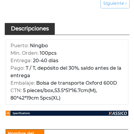
Siguiente
Descripciones
Puerto:
Ningbo
Min. Orden:
100pcs
Entrega:
20-40 días
Pago:
T / T, depósito del 30%, saldo antes de la
entrega
Embalaje:
Bolsa de transporte Oxford 600D
CTN:
5 pieces/box,53.5*51*16.7cm(M),
80*42*19cm 5pcs(XL)
Nombre del