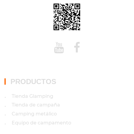
PRODUCTOS
Tienda Glamping
•
Tienda de campaña
•
Camping metálico
•
Equipo de campamento
•