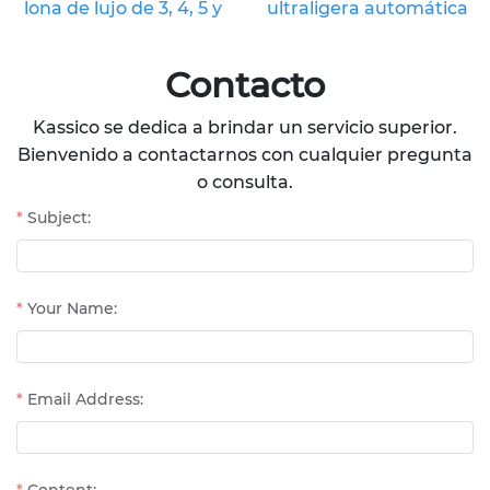
lona de lujo de 3, 4, 5 y
ultraligera automática
6 m - Camping familiar
con cúpula instantánea
y zonas de acampada
de 350 x 300 x 170 cm
Contacto
Kassico se dedica a brindar un servicio superior.
Bienvenido a contactarnos con cualquier pregunta
o consulta.
Subject:
Your Name:
Email Address: