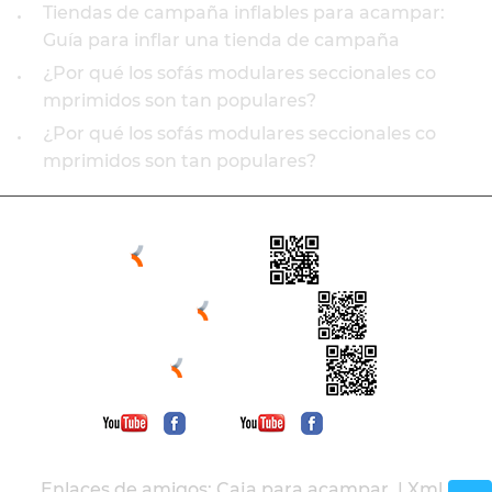
Tiendas de campaña inflables para acampar:
•
Guía para inflar una tienda de campaña
¿Por qué los sofás modulares seccionales co
•
mprimidos son tan populares?
¿Por qué los sofás modulares seccionales co
•
mprimidos son tan populares?
Enlaces de amigos:
Caja para acampar
, |
Xml
|