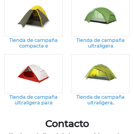
Tienda de campaña
Tienda de campaña
compacta e
ultraligera
impermeable para
impermeable para
senderismo
mochileros de 3
estaciones
Tienda de campaña
Tienda de campaña
ultraligera para
ultraligera,
exteriores: tienda
impermeable y
familiar portátil e
resistente al viento
impermeable
para senderismo y
Contacto
montañismo.